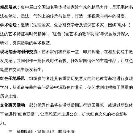
精品展览
：集中展出全国知名毛体书法家近年来的精品力作，呈现毛体书
法在笔法、章法、气韵上的传承与创新，打造一场视觉与精神的盛宴。
学术论坛
：邀请书法理论家、党史研究学者及资深艺术家，围绕“毛体书
法的艺术特征与时代精神”、“红色书画艺术的教育功能”等议题展开深入
研讨，夯实活动的学术根基。
现场笔会与创作交流
：艺术家们将齐聚一堂，即兴挥毫，在相互切磋中激
发灵感，共同创作一批反映时代新貌、抒发家国情怀的主题作品，让红色
笔墨在交流中焕发新生。
红色圣地采风
：组织参与者赴具有重要历史意义的红色教育基地进行参观
学习，从革命先辈的奋斗足迹中汲取创作养分，使艺术创作根植于厚重的
历史土壤。
文化惠民活动
：部分优秀作品将在活动后期进行巡回展览，或通过新媒体
平台进行“红色联播”，让高雅艺术走进公众，扩大红色文化的社会影响
力。
三、预期影响：凝聚共识，赋能未来