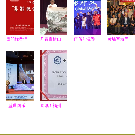
流会暨文化
平节 以艺
歌咏比赛暨
术交流活动
艺术交流活
术为桥，促
校园文化艺
动
文明互鉴
术节
墨韵槐香润
丹青寄情山
伍佰艺沉香
黄埔军校同
社区，文艺
水间——记
鼎力支持，
学会2015
志愿暖蓉城
张文山先生
海南省沉香
年赴台文化
——成
与银洋酒店
协会成功举
艺术交流访
都“5·23”文
文化艺术交
办“全球外
问团 深化
艺志愿服务
流会
交官中国文
两岸文化纽
日暨天府文
化行”大型
带
化社区艺术
艺术交流盛
盛世国乐
喜讯！福州
节即将启幕
会
畅响运河
文化艺术交
——河北沧
流协会荣膺
州文化艺术
5A级社会