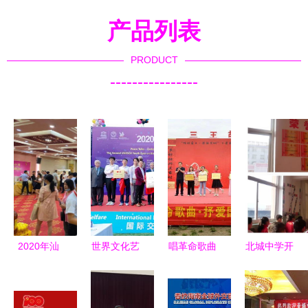
产品列表
PRODUCT
----------------
2020年汕
世界文化艺
唱革命歌曲
北城中学开
头佳和公
术协作组织
抒爱国情怀
展班级文化
司“惠聚中
成功协办第
——通化联
展示交流研
秋”产品交
七届和苑和
区成功举办
讨暨文化艺